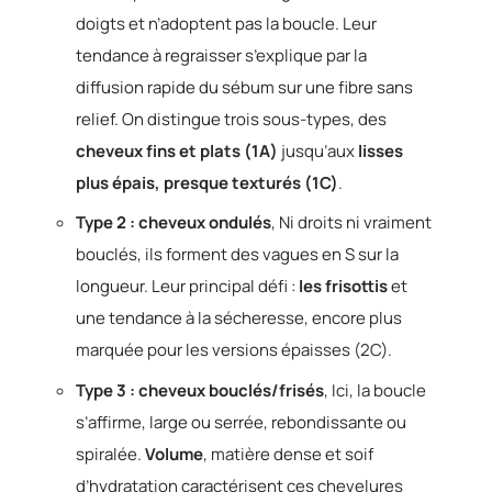
doigts et n’adoptent pas la boucle. Leur
tendance à regraisser s’explique par la
diffusion rapide du sébum sur une fibre sans
relief. On distingue trois sous-types, des
cheveux fins et plats (1A)
jusqu’aux
lisses
plus épais, presque texturés (1C)
.
Type 2 : cheveux ondulés
, Ni droits ni vraiment
bouclés, ils forment des vagues en S sur la
longueur. Leur principal défi :
les frisottis
et
une tendance à la sécheresse, encore plus
marquée pour les versions épaisses (2C).
Type 3 : cheveux bouclés/frisés
, Ici, la boucle
s’affirme, large ou serrée, rebondissante ou
spiralée.
Volume
, matière dense et soif
d’hydratation caractérisent ces chevelures