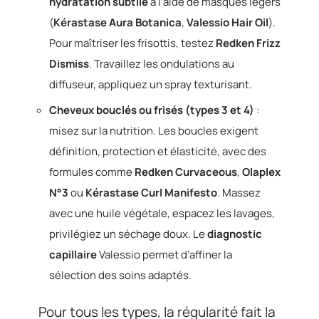
hydratation subtile
à l’aide de masques légers
(
Kérastase Aura Botanica
,
Valessio Hair Oil
).
Pour maîtriser les frisottis, testez
Redken Frizz
Dismiss
. Travaillez les ondulations au
diffuseur, appliquez un spray texturisant.
Cheveux bouclés ou frisés (types 3 et 4)
:
misez sur la nutrition. Les boucles exigent
définition, protection et élasticité, avec des
formules comme
Redken Curvaceous
,
Olaplex
N°3
ou
Kérastase Curl Manifesto
. Massez
avec une huile végétale, espacez les lavages,
privilégiez un séchage doux. Le
diagnostic
capillaire
Valessio permet d’affiner la
sélection des soins adaptés.
Pour tous les types, la régularité fait la