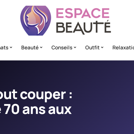
ats
Beauté
Conseils
Outfit
Relaxati
out couper :
 70 ans aux