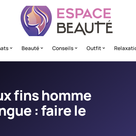
ats
Beauté
Conseils
Outfit
Relaxati
ux fins homme
gue : faire le