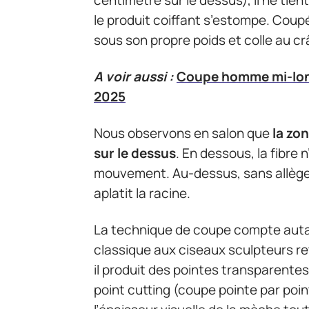
centimètre sur le dessus), il ne tie
le produit coiffant s’estompe. Coupé 
sous son propre poids et colle au cr
A voir aussi :
Coupe homme mi-long
2025
Nous observons en salon que
la zon
sur le dessus
. En dessous, la fibre
mouvement. Au-dessus, sans allègeme
aplatit la racine.
La technique de coupe compte autan
classique aux ciseaux sculpteurs ret
il produit des pointes transparentes
point cutting (coupe pointe par poin