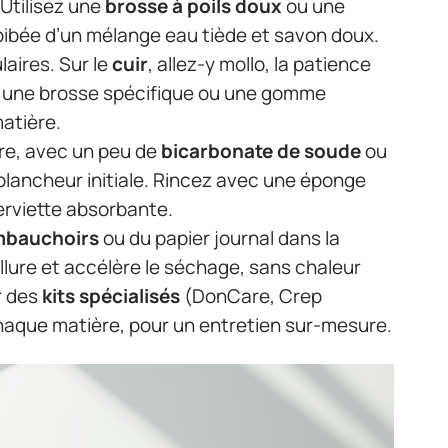
. Utilisez une
brosse à poils doux
ou une
bibée d’un mélange eau tiède et savon doux.
laires. Sur le
cuir
, allez-y mollo, la patience
une brosse spécifique ou une gomme
matière.
ure, avec un peu de
bicarbonate de soude
ou
 blancheur initiale. Rincez avec une éponge
erviette absorbante.
bauchoirs
ou du papier journal dans la
llure et accélère le séchage, sans chaleur
r des
kits spécialisés
(DonCare, Crep
haque matière, pour un entretien sur-mesure.