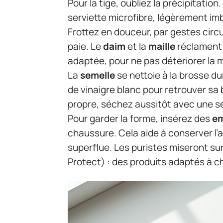
Pour la tige, oubliez la précipitation
serviette microfibre, légèrement im
Frottez en douceur, par gestes circu
paie. Le
daim
et la
maille
réclament 
adaptée, pour ne pas détériorer la 
La
semelle
se nettoie à la brosse d
de vinaigre blanc pour retrouver sa
propre, séchez aussitôt avec une s
Pour garder la forme, insérez des
em
chaussure. Cela aide à conserver l’a
superflue. Les puristes miseront su
Protect) : des produits adaptés à c