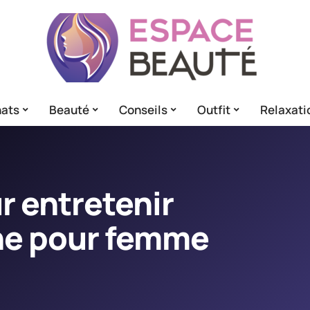
ats
Beauté
Conseils
Outfit
Relaxati
r entretenir
One pour femme