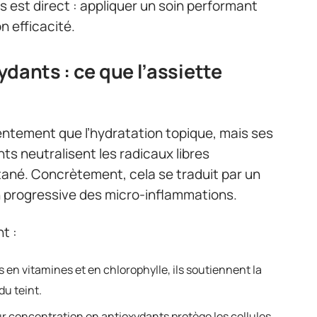
rs est direct : appliquer un soin performant
n efficacité.
dants : ce que l’assiette
lentement que l’hydratation topique, mais ses
ts neutralisent les radicaux libres
tané. Concrètement, cela se traduit par un
n progressive des micro-inflammations.
t :
s en vitamines et en chlorophylle, ils soutiennent la
du teint.
eur concentration en antioxydants protège les cellules