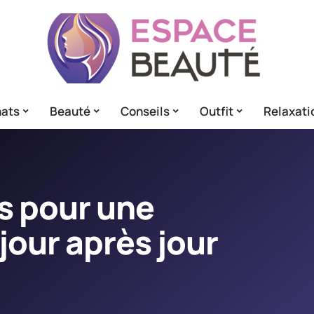
ats
Beauté
Conseils
Outfit
Relaxati
s pour une
jour après jour