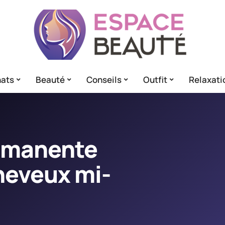
ats
Beauté
Conseils
Outfit
Relaxati
ermanente
heveux mi-