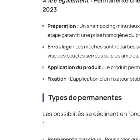
A lire également :
Permanente chev
2023
Préparation
: Un shampooing minutieux 
étape garantit une prise homogène du pr
Enroulage
: Les mèches sont réparties s
vise des boucles serrées ou plus amples.
Application du produit
: Le produit per
Fixation
: L’application d’un fixateur sta
Types de permanentes
Les possibilités se déclinent en fon
:
Permanente classique
: Pour celles qui